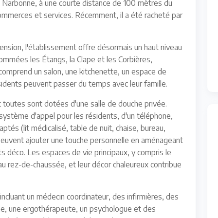
 Narbonne, à une courte distance de 100 mètres du
commerces et services. Récemment, il a été racheté par
tension, l'établissement offre désormais un haut niveau
nommées les Étangs, la Clape et les Corbières,
 comprend un salon, une kitchenette, un espace de
sidents peuvent passer du temps avec leur famille.
t toutes sont dotées d'une salle de douche privée.
système d'appel pour les résidents, d'un téléphone,
ptés (lit médicalisé, table de nuit, chaise, bureau,
s peuvent ajouter une touche personnelle en aménageant
s déco. Les espaces de vie principaux, y compris le
 au rez-de-chaussée, et leur décor chaleureux contribue
ncluant un médecin coordinateur, des infirmières, des
e, une ergothérapeute, un psychologue et des