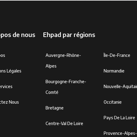
opos de nous
Ehpad par régions
pos
Auvergne-Rhône-
Île-De-France
Alpes
ons Légales
Normandie
Bourgogne-Franche-
rvices
Nouvelle-Aquita
Comté
ctez Nous
Occitanie
Bretagne
Pays De La Loire
Centre-Val De Loire
Provence-Alpes