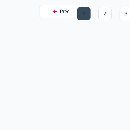
Préc
1
2
3
(current)