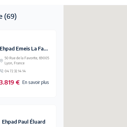
ne
(69)
Ehpad Emeis La Favorite
50 Rue de la Favorite, 69005
Lyon, France
04 72 32 14 14
3.819 €
En savoir plus
Ehpad Paul Éluard