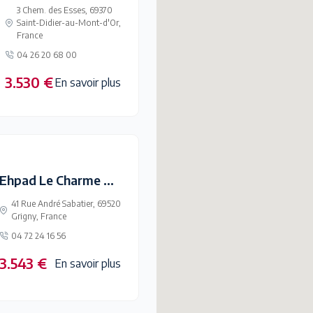
3 Chem. des Esses, 69370
Saint-Didier-au-Mont-d'Or,
France
04 26 20 68 00
3.530 €
En savoir plus
Ehpad Le Charme Des Sources
41 Rue André Sabatier, 69520
Grigny, France
04 72 24 16 56
3.543 €
En savoir plus