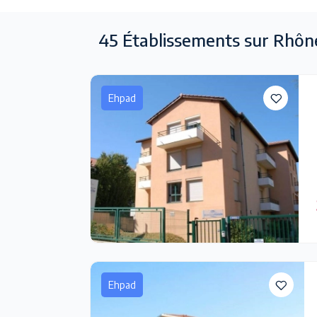
45
Établissements sur Rhô
Ehpad
Ehpad