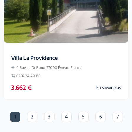
Villa La Providence
4 Rue du Dr Roux, 27000 Évreux, France
02 32 24 40 80
3.662 €
En savoir plus
1
2
3
4
5
6
7
(current)