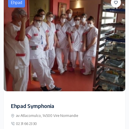
Ehpad
Ehpad Symphonia
av Atlacomulco, 14500 Vire Normandie
02 31 66 23 30