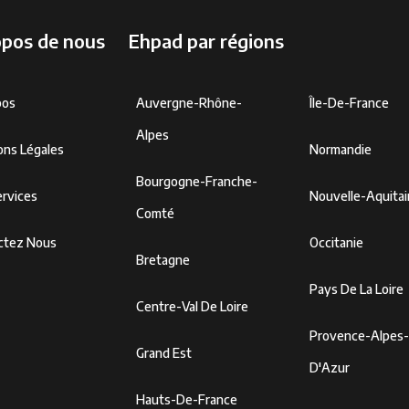
opos de nous
Ehpad par régions
pos
Auvergne-Rhône-
Île-De-France
Alpes
ons Légales
Normandie
Bourgogne-Franche-
rvices
Nouvelle-Aquita
Comté
ctez Nous
Occitanie
Bretagne
Pays De La Loire
Centre-Val De Loire
Provence-Alpes
Grand Est
D'Azur
Hauts-De-France