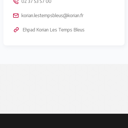
02 37 53 57 00
korian.lestempsbleus@korian.fr
Ehpad Korian Les Temps Bleus