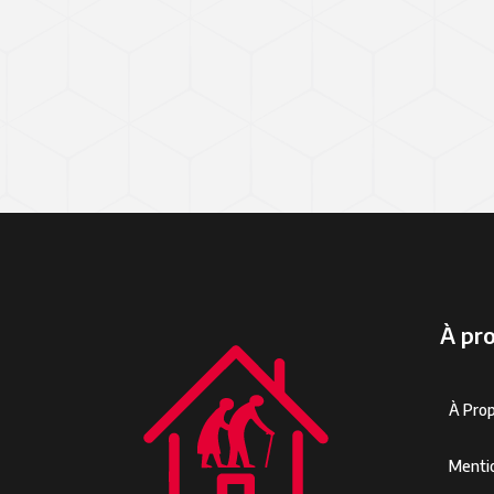
À pr
À Pro
Menti