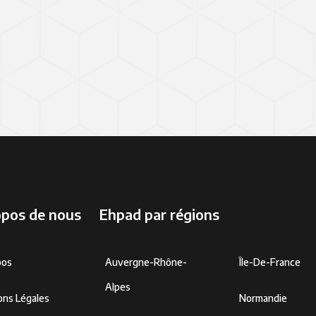
opos de nous
Ehpad par régions
pos
Auvergne-Rhône-
Île-De-France
Alpes
ons Légales
Normandie