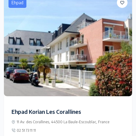
Ehpad
Ehpad Korian Les Corallines
11 Av. des Corallines, 44500 La Baule-Escoublac, France
02 51 73 11 11