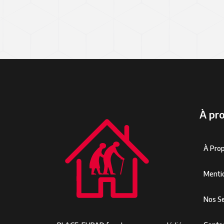
À pr
À Pro
Menti
Nos Se