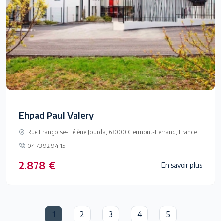
Ehpad Paul Valery
Rue Françoise-Hélène Jourda, 63000 Clermont-Ferrand, France
04 73 92 94 15
2.878 €
En savoir plus
1
2
3
4
5
(current)