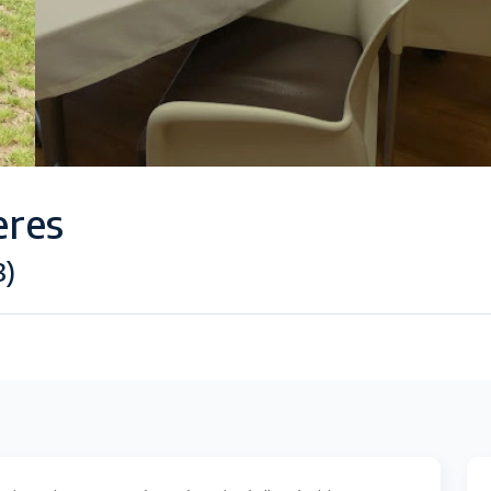
eres
8)