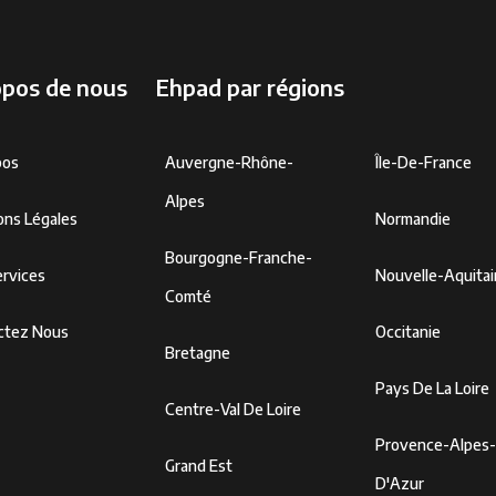
opos de nous
Ehpad par régions
pos
Auvergne-Rhône-
Île-De-France
Alpes
ons Légales
Normandie
Bourgogne-Franche-
rvices
Nouvelle-Aquita
Comté
ctez Nous
Occitanie
Bretagne
Pays De La Loire
Centre-Val De Loire
Provence-Alpes
Grand Est
D'Azur