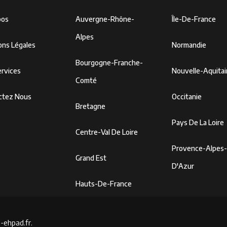
pos
Auvergne-Rhône-
Île-De-France
Alpes
ons Légales
Normandie
Bourgogne-Franche-
rvices
Nouvelle-Aquita
Comté
ctez Nous
Occitanie
Bretagne
Pays De La Loire
Centre-Val De Loire
Provence-Alpes
Grand Est
D'Azur
Hauts-De-France
-ehpad.fr.