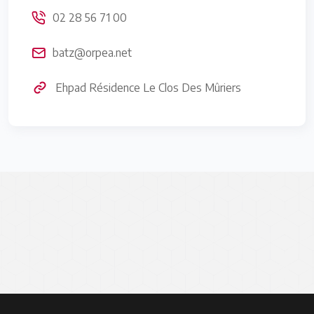
02 28 56 71 00
batz@orpea.net
Ehpad Résidence Le Clos Des Mûriers