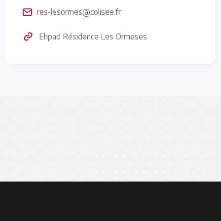
res-lesormes@colisee.fr
Ehpad Résidence Les Ormeses