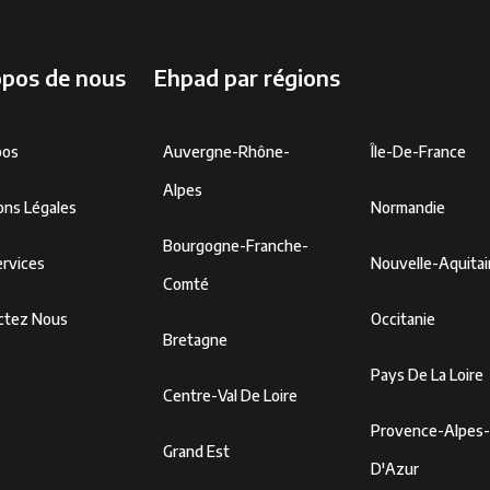
opos de nous
Ehpad par régions
pos
Auvergne-Rhône-
Île-De-France
Alpes
ons Légales
Normandie
Bourgogne-Franche-
rvices
Nouvelle-Aquita
Comté
ctez Nous
Occitanie
Bretagne
Pays De La Loire
Centre-Val De Loire
Provence-Alpes
Grand Est
D'Azur