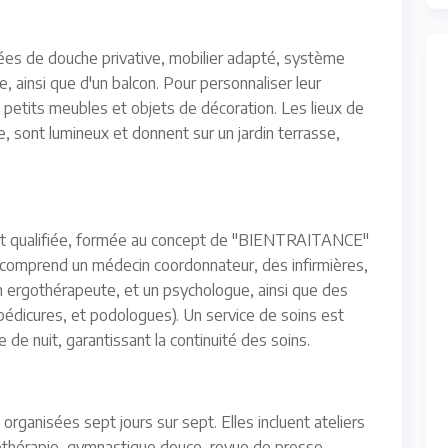
tées de douche privative, mobilier adapté, système
, ainsi que d'un balcon. Pour personnaliser leur
 petits meubles et objets de décoration. Les lieux de
, sont lumineux et donnent sur un jardin terrasse,
.
nt qualifiée, formée au concept de "BIENTRAITANCE"
 comprend un médecin coordonnateur, des infirmières,
n ergothérapeute, et un psychologue, ainsi que des
 pédicures, et podologues). Un service de soins est
 de nuit, garantissant la continuité des soins.
organisées sept jours sur sept. Elles incluent ateliers
icothérapie, gymnastique douce, revue de presse,