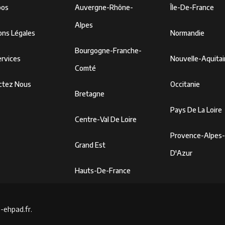
pos
Auvergne-Rhône-
Île-De-France
Alpes
ons Légales
Normandie
Bourgogne-Franche-
rvices
Nouvelle-Aquita
Comté
ctez Nous
Occitanie
Bretagne
Pays De La Loire
Centre-Val De Loire
Provence-Alpes
Grand Est
D'Azur
Hauts-De-France
-ehpad.fr.