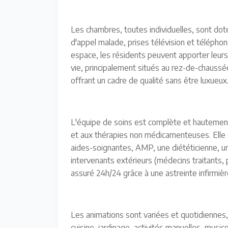
Les chambres, toutes individuelles, sont do
d'appel malade, prises télévision et téléphone
espace, les résidents peuvent apporter leurs
vie, principalement situés au rez-de-chaussée
offrant un cadre de qualité sans être luxueux
L'équipe de soins est complète et hauteme
et aux thérapies non médicamenteuses. Elle
aides-soignantes, AMP, une diététicienne, u
intervenants extérieurs (médecins traitants,
assuré 24h/24 grâce à une astreinte infirmière
Les animations sont variées et quotidiennes, 
cuisine, jardinage, activités manuelles, mus