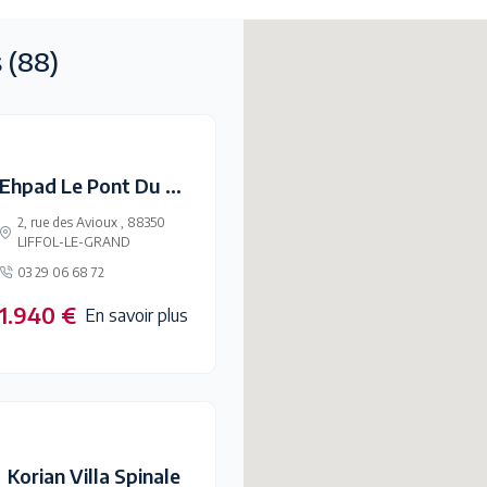
s
(88)
Ehpad Le Pont Du Gué
2, rue des Avioux , 88350
LIFFOL-LE-GRAND
03 29 06 68 72
1.940 €
En savoir plus
Korian Villa Spinale