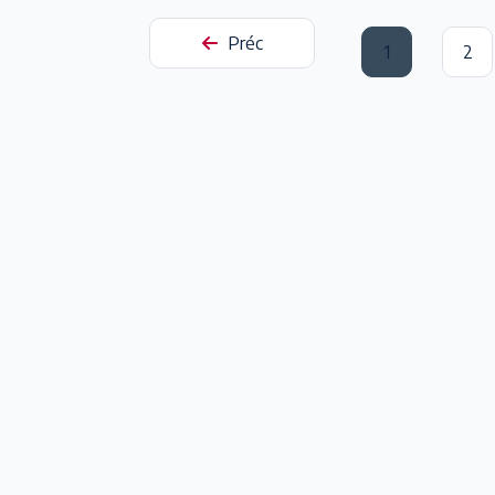
Préc
1
2
(current)