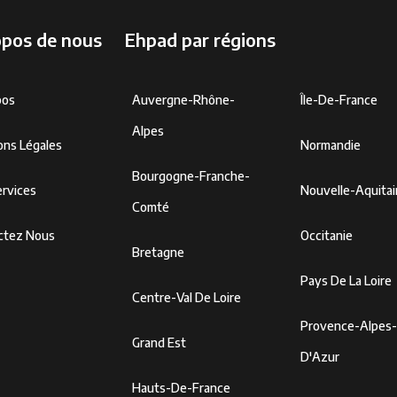
opos de nous
Ehpad par régions
pos
Auvergne-Rhône-
Île-De-France
Alpes
ons Légales
Normandie
Bourgogne-Franche-
rvices
Nouvelle-Aquita
Comté
ctez Nous
Occitanie
Bretagne
Pays De La Loire
Centre-Val De Loire
Provence-Alpes
Grand Est
D'Azur
Hauts-De-France