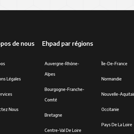
opos de nous
Ehpad par régions
pos
Auvergne-Rhône-
Île-De-France
Alpes
ons Légales
Normandie
Bourgogne-Franche-
rvices
Nouvelle-Aquita
Comté
ctez Nous
Occitanie
Bretagne
Pays De La Loire
Centre-Val De Loire