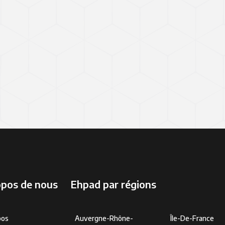
opos de nous
Ehpad par régions
pos
Auvergne-Rhône-
Île-De-France