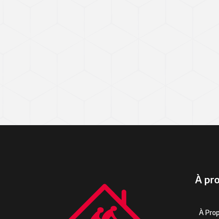
À pr
À Pro